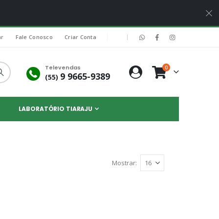
|
ar
Fale Conosco
Criar Conta
Televendas
itens
0
Carrinho
9 9665-9389
(55)
LABORATÓRIO TIARAJU
Mostrar