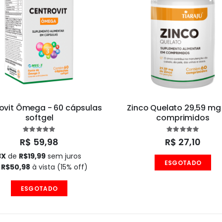
ovit Ômega - 60 cápsulas
Zinco Quelato 29,59 mg
softgel
comprimidos
Classificação:
Classificaçã
100%
100%
R$ 59,98
R$ 27,10
3X
de
R$19,99
sem juros
ESGOTADO
u
R$50,98
à vista (15% off)
ESGOTADO