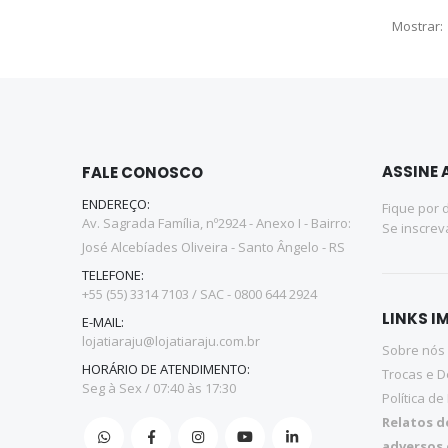
Mostrar
ASSINE 
FALE CONOSCO
ENDEREÇO:
Fique por 
Av. Sagrada Família, nº2924 - Anexo I - Bairro:
Se inscrev
José Alcebíades Oliveira - Santo Ângelo - RS
TELEFONE:
+55 (55) 3314 7103 / SAC - 0800 644 2924
LINKS 
E-MAIL:
lojatiaraju@lojatiaraju.com.br
Sobre nós
HORÁRIO DE ATENDIMENTO:
Trocas e 
Seg à Sex / 07:40 às 17:30
Política de
Relatos d
adversos 