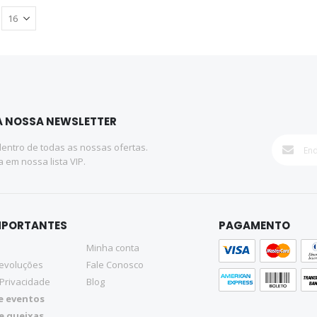
A NOSSA NEWSLETTER
dentro de todas as nossas ofertas.
a em nossa lista VIP.
IMPORTANTES
PAGAMENTO
Minha conta
Devoluções
Fale Conosco
 Privacidade
Blog
e eventos
e queixas