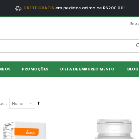
FRETE GRÁTIS
em pedidos acima de R$200,00!
Entr
MBOS
PROMOÇÕES
DIETA DE EMAGRECIMENTO
BLOG
Definir
por
Direção
Decrescente