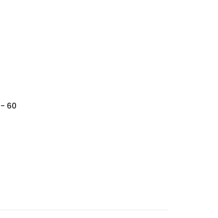
 - 60
o: