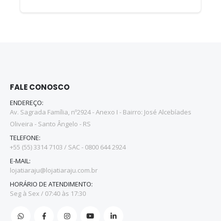
FALE CONOSCO
ENDEREÇO:
Av. Sagrada Família, nº2924 - Anexo I - Bairro: José Alcebíades
Oliveira - Santo Ângelo - RS
TELEFONE:
+55 (55) 3314 7103 / SAC - 0800 644 2924
E-MAIL:
lojatiaraju@lojatiaraju.com.br
HORÁRIO DE ATENDIMENTO:
Seg à Sex / 07:40 às 17:30